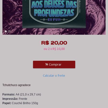
R$
20,00
ou
2
x
R$
10,00
.
Comprar
Calcular o frete
Tchutchuco agradece
Formato:
A4 (21,0 x 29,7 cm)
Impressão:
Frente
Papel:
Couché Brilho 150g